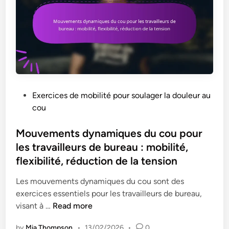
é
e
r
r
i
l
f
a
i
d
c
o
a
u
t
l
P
Exercices de mobilité pour soulager la douleur au
i
e
o
cou
o
u
s
n
r
t
Mouvements dynamiques du cou pour
q
a
e
les travailleurs de bureau : mobilité,
u
u
d
flexibilité, réduction de la tension
o
c
i
t
o
n
Les mouvements dynamiques du cou sont des
i
u
exercices essentiels pour les travailleurs de bureau,
d
:
M
visant à …
Read more
i
r
o
e
by
Mia Thompson
•
13/02/2026
•
0