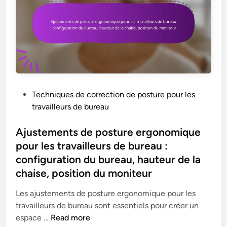
i
s
i
a
t
d
o
i
é
u
n
l
,
c
s
l
f
o
,
e
l
u
A
u
e
a
j
r
x
s
u
s
P
Techniques de correction de posture pour les
i
s
s
d
o
travailleurs de bureau
b
i
t
e
s
i
s
e
b
t
Ajustements de posture ergonomique
l
p
m
u
e
pour les travailleurs de bureau :
i
o
e
r
d
configuration du bureau, hauteur de la
t
u
n
e
i
é
chaise, position du moniteur
r
t
a
n
,
l
s
u
Les ajustements de posture ergonomique pour les
r
e
:
travailleurs de bureau sont essentiels pour créer un
é
s
m
A
espace …
Read more
d
t
o