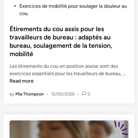
e
i
i
e
P
Exercices de mobilité pour soulager la douleur au
a
o
o
u
o
cou
u
n
n
r
s
:
d
s
t
Étirements du cou assis pour les
R
u
d
e
travailleurs de bureau : adaptés au
a
c
e
d
bureau, soulagement de la tension,
p
o
b
i
mobilité
p
u
u
n
e
p
r
Les étirements du cou en position assise sont des
l
o
e
É
exercices essentiels pour les travailleurs de bureau, …
s
u
a
t
Read more
,
r
u
i
É
l
:
by
Mia Thompson
•
12/02/2026
•
0
r
v
e
m
e
a
s
o
m
l
t
b
e
u
r
i
n
a
a
l
t
t
v