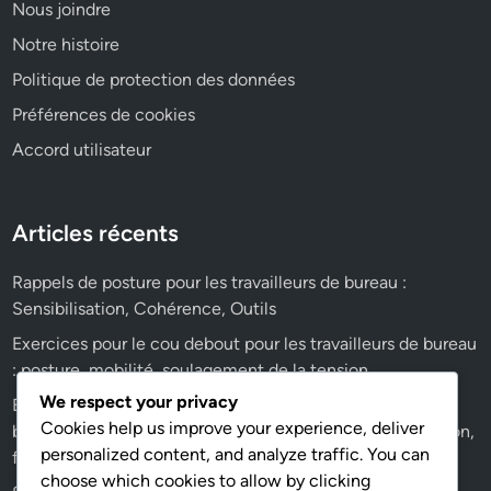
s
Nous joindre
,
a
s
Notre histoire
u
e
Politique de protection des données
c
n
o
Préférences de cookies
s
u
i
Accord utilisateur
:
b
T
i
a
l
Articles récents
p
i
i
s
Rappels de posture pour les travailleurs de bureau :
s
a
Sensibilisation, Cohérence, Outils
d
t
Exercices pour le cou debout pour les travailleurs de bureau
e
i
: posture, mobilité, soulagement de la tension
s
o
o
We respect your privacy
Exercices de mobilité des épaules pour les travailleurs de
n
u
Cookies help us improve your experience, deliver
bureau : amplitude de mouvement, réduction de la tension,
,
r
personalized content, and analyze traffic. You can
force
c
i
choose which cookies to allow by clicking
o