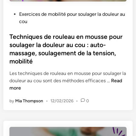
o
r
l
r
u
e
i
a
P
Exercices de mobilité pour soulager la douleur au
l
a
t
v
o
cou
a
u
é
a
s
g
x
i
t
Techniques de rouleau en mousse pour
e
r
l
e
soulager la douleur au cou : auto-
m
é
l
d
massage, soulagement de la tension,
e
g
e
i
n
mobilité
l
u
n
t
a
r
Les techniques de rouleau en mousse pour soulager la
d
b
s
T
douleur au cou sont des méthodes efficaces …
Read
e
l
d
e
more
l
e
e
c
a
s
b
by
Mia Thompson
•
12/02/2026
•
0
h
t
p
u
n
e
o
r
i
n
u
e
q
s
r
a
u
i
l