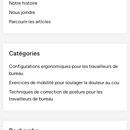
t
g
Notre histoire
n
s
e
e
s
Nous joindre
t
u
,
d
r
Parcourir les articles
r
s
’
a
o
a
v
u
c
a
l
c
i
a
e
Catégories
l
g
s
l
e
s
Configurations ergonomiques pour les travailleurs de
e
m
o
bureau
u
e
i
r
Exercices de mobilité pour soulager la douleur au cou
n
r
s
Techniques de correction de posture pour les
t
e
d
travailleurs de bureau
d
s
e
e
p
b
l
o
u
a
u
r
t
r