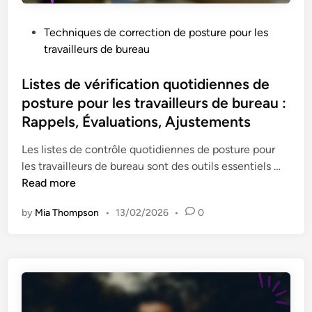
s
p
P
Techniques de correction de posture pour les
i
o
travailleurs de bureau
r
s
a
t
Listes de vérification quotidiennes de
t
e
posture pour les travailleurs de bureau :
i
d
Rappels, Évaluations, Ajustements
o
i
n
n
Les listes de contrôle quotidiennes de posture pour
p
L
les travailleurs de bureau sont des outils essentiels …
o
i
Read more
u
s
r
by
Mia Thompson
•
13/02/2026
•
0
t
s
e
o
s
u
d
l
e
a
v
g