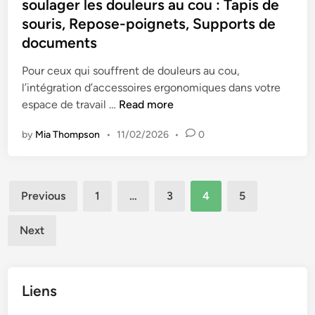
e
e
soulager les douleurs au cou : Tapis de
i
o
i
u
d
souris, Repose-poignets, Supports de
t
n
s
r
i
é
documents
d
e
a
n
,
e
,
u
Pour ceux qui souffrent de douleurs au cou,
p
l
p
c
l’intégration d’accessoires ergonomiques dans votre
r
a
o
o
R
espace de travail …
Read more
o
p
s
u
e
d
o
i
:
by
Mia Thompson
•
11/02/2026
•
0
c
u
s
t
a
o
c
t
i
u
m
t
u
o
t
Posts
m
i
r
Previous
1
…
3
4
5
n
o
a
v
pagination
e
d
-
n
i
p
Next
u
m
d
t
o
m
a
a
é
u
o
s
t
r
n
s
Liens
i
l
i
a
o
e