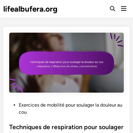
Skip
lifealbufera.org
Mai
to
Open
Men
Search
content
P
Exercices de mobilité pour soulager la douleur au
o
cou
s
t
Techniques de respiration pour soulager