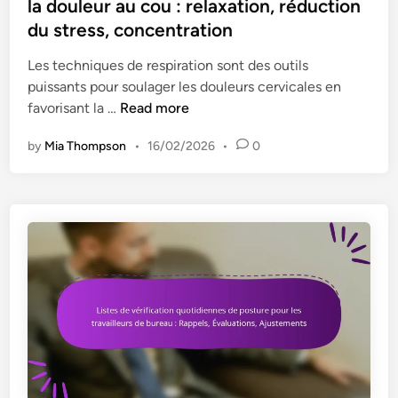
e
la douleur au cou : relaxation, réduction
d
du stress, concentration
i
n
Les techniques de respiration sont des outils
puissants pour soulager les douleurs cervicales en
T
favorisant la …
Read more
e
by
Mia Thompson
•
16/02/2026
•
0
c
h
n
i
q
u
e
s
d
e
r
e