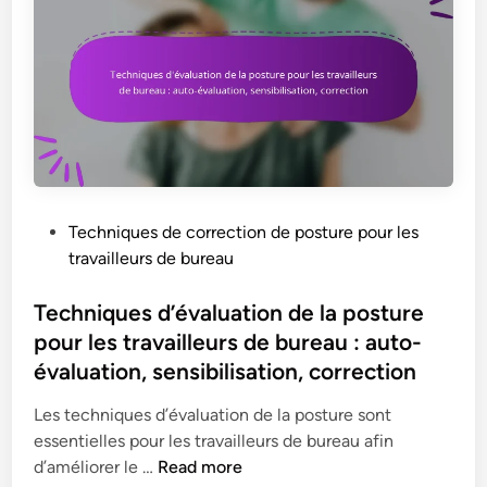
u
e
o
e
:
s
n
s
c
d
,
d
o
e
m
o
n
r
o
u
f
o
b
l
i
u
i
e
g
l
l
u
u
e
i
r
P
Techniques de correction de posture pour les
r
a
t
s
o
travailleurs de bureau
a
u
é
c
s
t
e
e
t
Techniques d’évaluation de la posture
i
n
r
e
pour les travailleurs de bureau : auto-
o
m
v
d
évaluation, sensibilisation, correction
n
o
i
i
d
u
c
n
Les techniques d’évaluation de la posture sont
u
s
a
essentielles pour les travailleurs de bureau afin
b
s
l
T
d’améliorer le …
Read more
u
e