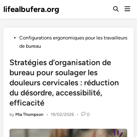
Skip
lifealbufera.org
Mai
to
Open
Men
Search
content
Posted
Configurations ergonomiques pour les travailleurs
in
de bureau
Stratégies d’organisation de
bureau pour soulager les
douleurs cervicales : réduction
du désordre, accessibilité,
efficacité
by
Mia Thompson
•
19/02/2026
•
0