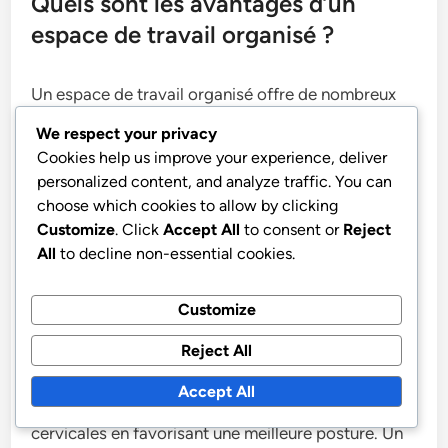
Quels sont les avantages d’un
espace de travail organisé ?
Un espace de travail organisé offre de nombreux
avantages, notamment une meilleure
We respect your privacy
concentration, une réduction du stress et une
Cookies help us improve your experience, deliver
créativité accrue. En minimisant le désordre et en
personalized content, and analyze traffic. You can
choose which cookies to allow by clicking
garantissant un accès facile aux outils, vous
Customize
. Click
Accept All
to consent or
Reject
pouvez favoriser des habitudes de travail plus
All
to decline non-essential cookies.
saines et augmenter l’efficacité globale.
Customize
Réduction du désordre
Reject All
Réduire le désordre dans votre espace de travail
Accept All
peut considérablement atténuer les douleurs
cervicales en favorisant une meilleure posture. Un